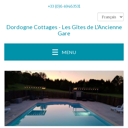
+33 (0)6 49463531
Dordogne Cottages - Les Gîtes de L'Ancienne
Gare
MENU